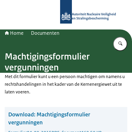
Naar de homepage van Autoriteit NV
Autoriteit Nucleaire Veiligheid
en Stralingsbescherming
Home
Documenten
Vu
Machtigingsformulier
vergunningen
Met dit formulier kunt u een persoon machtigen om namens u
rechtshandelingen in het kader van de Kernenergiewet uit te
laten voeren.
Download:
Machtigingsformulier
vergunningen