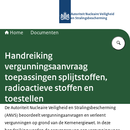
Naar de homepage van Autoriteit NV
Autoriteit Nucleaire Veiligheid
en Stralingsbescherming
Home
Documenten
Vu
Handreiking
vergunningsaanvraag
toepassingen splijtstoffen,
radioactieve stoffen en
toestellen
De Autoriteit Nucleaire Veiligheid en Stralingsbescherming
(ANVS) beoordeelt vergunningaanvragen en verleent
vergunningen op grond van de Kernenergiewet. In deze