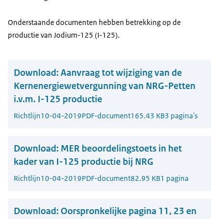
Onderstaande documenten hebben betrekking op de
productie van Jodium-125 (I-125).
Download:
Aanvraag tot wijziging van de
Kernenergiewetvergunning van NRG-Petten
i.v.m. I-125 productie
Richtlijn
10-04-2019
PDF-document
165.43 KB
3 pagina's
Download:
MER beoordelingstoets in het
kader van I-125 productie bij NRG
Richtlijn
10-04-2019
PDF-document
82.95 KB
1 pagina
Download:
Oorspronkelijke pagina 11, 23 en