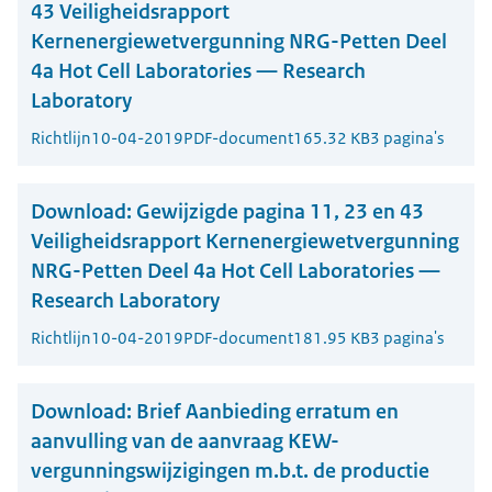
43 Veiligheidsrapport
Kernenergiewetvergunning NRG-Petten Deel
4a Hot Cell Laboratories — Research
Laboratory
Richtlijn
10-04-2019
PDF-document
165.32 KB
3 pagina's
Download:
Gewijzigde pagina 11, 23 en 43
Veiligheidsrapport Kernenergiewetvergunning
NRG-Petten Deel 4a Hot Cell Laboratories —
Research Laboratory
Richtlijn
10-04-2019
PDF-document
181.95 KB
3 pagina's
Download:
Brief Aanbieding erratum en
aanvulling van de aanvraag KEW-
vergunningswijzigingen m.b.t. de productie