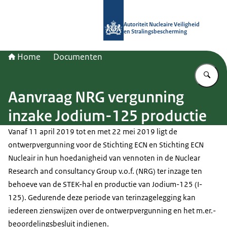
Naar de homepage van Autoriteit NV
Autoriteit Nucleaire Veiligheid
en Stralingsbescherming
Home
Documenten
Vu
Aanvraag NRG vergunning
inzake Jodium-125 productie
Vanaf 11 april 2019 tot en met 22 mei 2019 ligt de
ontwerpvergunning voor de Stichting ECN en Stichting ECN
Nucleair in hun hoedanigheid van vennoten in de
Nuclear
Research and consultancy Group
v.o.f. (NRG) ter inzage ten
behoeve van de STEK-hal en productie van Jodium-125 (I-
125). Gedurende deze periode van terinzagelegging kan
iedereen zienswijzen over de ontwerpvergunning en het m.er.-
beoordelingsbesluit indienen.