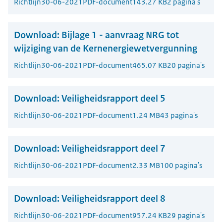
Richtlijn
30-06-2021
PDF-document
143.27 KB
2 pagina's
Download:
Bijlage 1 - aanvraag NRG tot
wijziging van de Kernenergiewetvergunning
Richtlijn
30-06-2021
PDF-document
465.07 KB
20 pagina's
Download:
Veiligheidsrapport deel 5
Richtlijn
30-06-2021
PDF-document
1.24 MB
43 pagina's
Download:
Veiligheidsrapport deel 7
Richtlijn
30-06-2021
PDF-document
2.33 MB
100 pagina's
Download:
Veiligheidsrapport deel 8
Richtlijn
30-06-2021
PDF-document
957.24 KB
29 pagina's