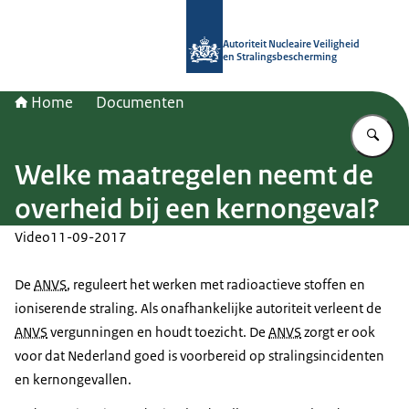
Naar de homepage van Autoriteit NV
Autoriteit Nucleaire Veiligheid
en Stralingsbescherming
Home
Documenten
Vu
Welke maatregelen neemt de
overheid bij een kernongeval?
Video
11-09-2017
De
ANVS
, reguleert het werken met radioactieve stoffen en
ioniserende straling. Als onafhankelijke autoriteit verleent de
ANVS
vergunningen en houdt toezicht. De
ANVS
zorgt er ook
voor dat Nederland goed is voorbereid op stralingsincidenten
en kernongevallen.