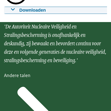
Downloaden
Welke maatregelen neemt de overheid bij
een kernongeval?
'De Autoriteit Nucleaire Veiligheid en
11-09-2017
01:29
mp4
Stralingsbescherming is onafhankelijk en
Download
deskundig, zij bewaakt en bevordert continu voor
deze en volgende generaties de nucleaire veiligheid,
Ondertiteling
stralingsbescherming en beveiliging.'
srt
Download
Andere talen