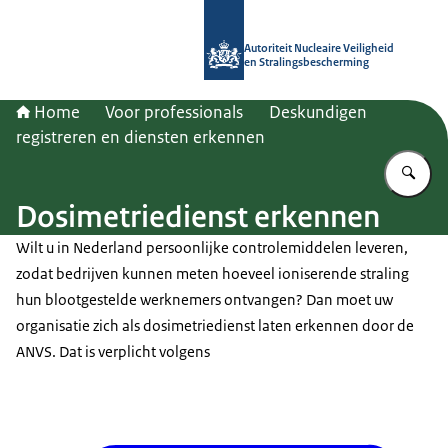
Naar de homepage van Autoriteit NV
Autoriteit Nucleaire Veiligheid
en Stralingsbescherming
Home
Voor professionals
Deskundigen
registreren en diensten erkennen
Vu
Dosimetriedienst erkennen
Wilt u in Nederland persoonlijke controlemiddelen leveren,
zodat bedrijven kunnen meten hoeveel ioniserende straling
hun blootgestelde werknemers ontvangen? Dan moet uw
organisatie zich als dosimetriedienst laten erkennen door de
ANVS. Dat is verplicht volgens