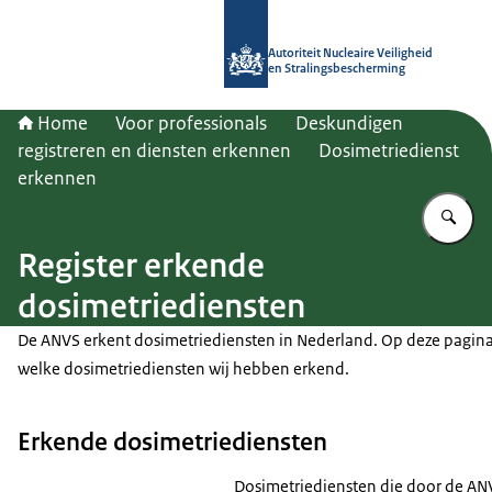
Naar de homepage van Autoriteit NV
Autoriteit Nucleaire Veiligheid
en Stralingsbescherming
Home
Voor professionals
Deskundigen
registreren en diensten erkennen
Dosimetriedienst
erkennen
Vu
Register erkende
dosimetriediensten
De ANVS erkent dosimetriediensten in Nederland. Op deze pagina
welke dosimetriediensten wij hebben erkend.
Erkende dosimetriediensten
Dosimetriediensten die door de ANV