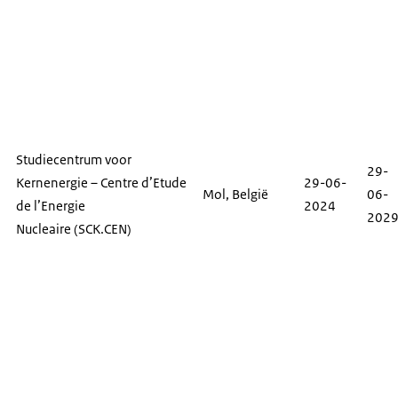
Studiecentrum voor
29-
Kernenergie –
Centre d’Etude
29-06-
Mol, België
06-
de l’Energie
2024
202
Nucleaire
(SCK.CEN)