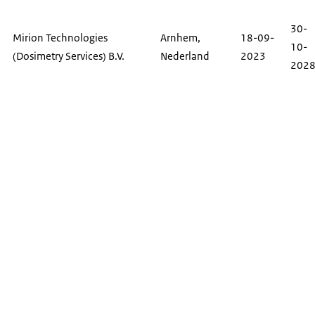
30-
Mirion Technologies
Arnhem,
18-09-
10-
(Dosimetry Services)
B.V.
Nederland
2023
202