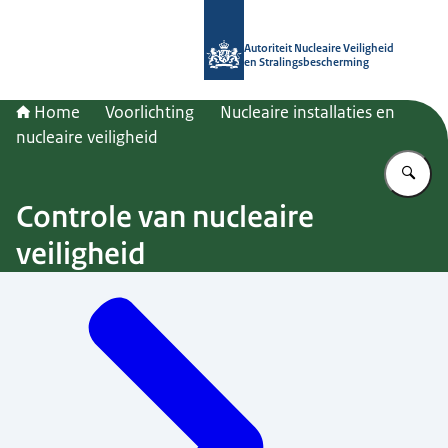
Naar de homepage van Autoriteit NV
Autoriteit Nucleaire Veiligheid
en Stralingsbescherming
Home
Voorlichting
Nucleaire installaties en
nucleaire veiligheid
Vu
Controle van nucleaire
veiligheid
Menu