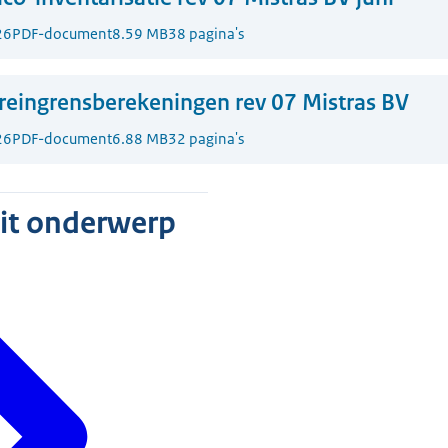
26
PDF-document
8.59 MB
38 pagina's
reingrensberekeningen rev 07 Mistras BV
26
PDF-document
6.88 MB
32 pagina's
dit onderwerp