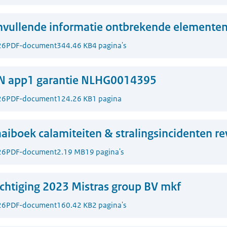
nvullende informatie ontbrekende elemente
26
PDF-document
344.46 KB
4 pagina's
N app1 garantie NLHG0014395
26
PDF-document
124.26 KB
1 pagina
aiboek calamiteiten & stralingsincidenten re
26
PDF-document
2.19 MB
19 pagina's
htiging 2023 Mistras group BV mkf
26
PDF-document
160.42 KB
2 pagina's