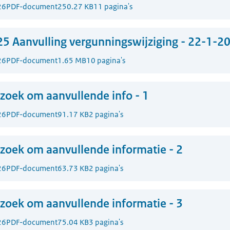
26
PDF-document
250.27 KB
11 pagina's
5 Aanvulling vergunningswijziging - 22-1-2
26
PDF-document
1.65 MB
10 pagina's
zoek om aanvullende info - 1
26
PDF-document
91.17 KB
2 pagina's
zoek om aanvullende informatie - 2
26
PDF-document
63.73 KB
2 pagina's
zoek om aanvullende informatie - 3
26
PDF-document
75.04 KB
3 pagina's