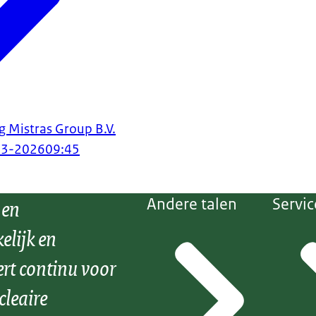
 Mistras Group B.V.
03-2026
09:45
 en
Andere talen
Servic
elijk en
ert continu voor
cleaire