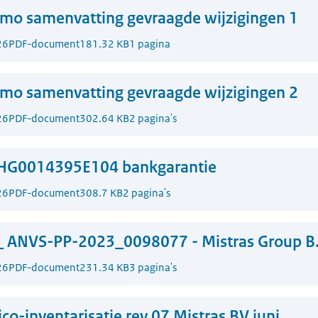
mo samenvatting gevraagde wijzigingen 1
26
PDF-document
181.32 KB
1 pagina
mo samenvatting gevraagde wijzigingen 2
26
PDF-document
302.64 KB
2 pagina's
HG0014395E104 bankgarantie
26
PDF-document
308.7 KB
2 pagina's
_ ANVS-PP-2023_0098077 - Mistras Group B.
26
PDF-document
231.34 KB
3 pagina's
ico-inventarisatie rev 07 Mistras BV juni