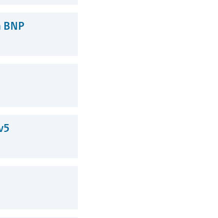
n BNP
v5