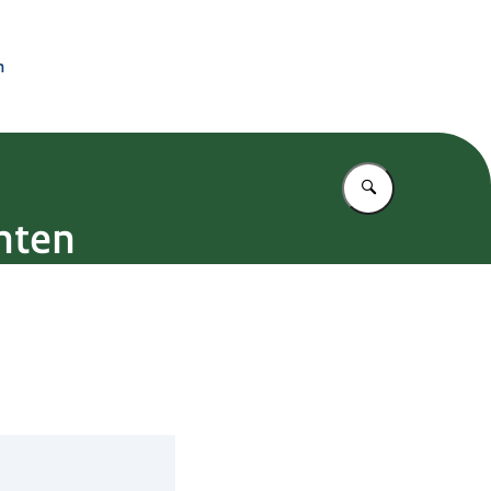
n
Vul in wat u z
nten