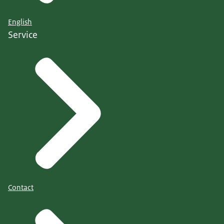
informatie heeft de ANVS de gebeurtenis
definitief ingeschaald op INES-niveau 0: een
English
Service
kleine afwijking zonder
veiligheidsconsequenties
Contact