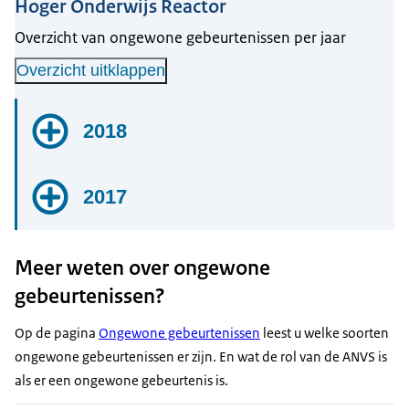
Hoger Onderwijs Reactor
Overzicht van ongewone gebeurtenissen per jaar
Overzicht uitklappen
2018
15 februari
2017
Preventieve afschakeling van de reactor
vanwege verminderde veiligheidsmarge;
24 november
INES-niveau 0
Meer weten over ongewone
Foutieve klepinstelling in het vloeibare
gebeurtenissen?
Op 15 februari 2018 heeft het Reactor Instituut
stikstof systeem; INES-niveau 0
Delft (RID) telefonisch aan de ANVS gemeld dat
Op de pagina
Ongewone gebeurtenissen
leest u welke soorten
Op 29 november 2017 meldt het Reactor
op 14 februari 2018 de reactor uit voorzorg is
ongewone gebeurtenissen er zijn. En wat de rol van de ANVS is
13 juli
Instituut Delft (RID) dat op 24 november 2017
afgeschakeld. Het RID is tijdens het uitvoeren
als er een ongewone gebeurtenis is.
Afwijking in vermogensmeting van de
een foutieve klepinstelling in het vloeibare
van een veiligheidsstudie tot het inzicht
reactor; INES-niveau 0