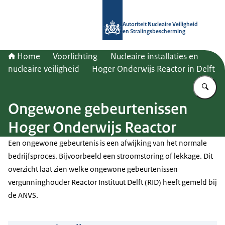
Naar de homepage van Autoriteit NV
Autoriteit Nucleaire Veiligheid
en Stralingsbescherming
Home
Voorlichting
Nucleaire installaties en
nucleaire veiligheid
Hoger Onderwijs Reactor in Delft
Vu
Ongewone gebeurtenissen
Hoger Onderwijs Reactor
Een ongewone gebeurtenis is een afwijking van het normale
bedrijfsproces. Bijvoorbeeld een stroomstoring of lekkage. Dit
overzicht laat zien welke ongewone gebeurtenissen
vergunninghouder Reactor Instituut Delft (RID) heeft gemeld bij
de ANVS.