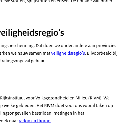
ieve stoffen, splijtstoffen en ertsen. De douane valt onder
eiligheidsregio's
ralingsbescherming. Dat doen we onder andere aan provincies
 werken we nauw samen met
veiligheidsregio’s
. Bijvoorbeeld bij
stralingsongeval
gebeurt.
jksinstituut voor Volksgezondheid en Milieu (RIVM). We
welke gebieden. Het RIVM doet voor ons vooral taken op
alingsongevallen bestrijden, metingen in het
rzoek naar
radon en thoron
.