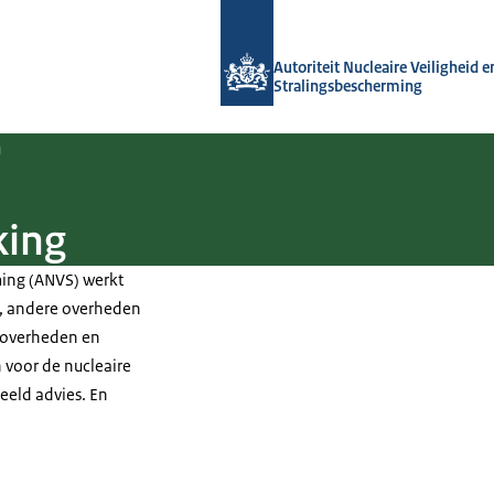
Naar de homepage van Autoriteit NVS
Autoriteit Nucleaire Veiligheid e
Stralingsbescherming
n
king
ming (ANVS) werkt
s, andere overheden
e overheden en
 voor de nucleaire
eeld advies. En