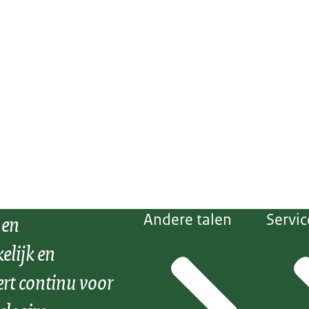
 en
Andere talen
Servic
elijk en
ert continu voor