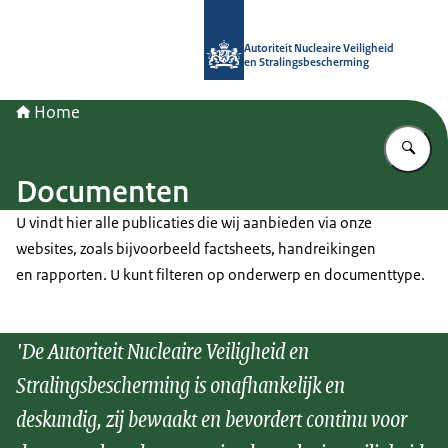
Naar de homepage van Autoriteit NV
Autoriteit Nucleaire Veiligheid
en Stralingsbescherming
Home
Vu
Documenten
U vindt hier alle publicaties die wij aanbieden via onze
websites, zoals bijvoorbeeld factsheets, handreikingen
en rapporten. U kunt filteren op onderwerp en documenttype.
'De Autoriteit Nucleaire Veiligheid en
Stralingsbescherming is onafhankelijk en
deskundig, zij bewaakt en bevordert continu voor