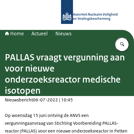
Naar de homepage van Autoriteit NV
Autoriteit Nucleaire Veiligheid
en Stralingsbescherming
Home
Actueel
Nieuws
Vu
PALLAS vraagt vergunning aan
voor nieuwe
onderzoeksreactor medische
isotopen
Nieuwsbericht
06-07-2022 | 10:45
Op woensdag 15 juni ontving de ANVS een
vergunningaanvraag van Stichting Voorbereiding PALLAS-
reactor (PALLAS) voor een nieuwe onderzoeksreactor in Petten